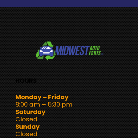
Racer
Robocat
270
Fibra
De
Carbono
Sin
Electrónica
HOURS
Monday – Friday
8:00 am – 5:30 pm
Saturday
Closed
Sunday
Closed