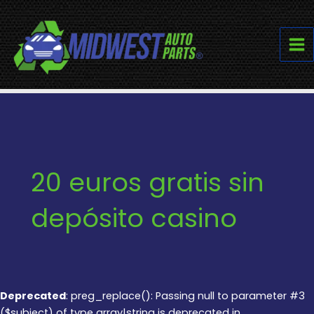
Skip
to
content
Ma
Me
20 euros gratis sin
depósito casino
Deprecated
: preg_replace(): Passing null to parameter #3
($subject) of type array|string is deprecated in