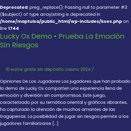
Deprecated
: preg_replace(): Passing null to parameter #3
($subject) of type array|string is deprecated in
/home/maptulsa/public_html/wp-includes/kses.php
on
line
1744
Lucky Ox Demo • Prueba La Emoción
Sin Riesgos
10 euros gratis sin depósito casino 2024
/
Opiniones De Los Jugadores Los jugadores que han probado
la demo de Lucky Ox comparten una experiencia llena de
emoción y diversión sin compromisos. Este juego,
caracterizado por su temática oriental y gráficos vibrantes,
ha capturado la atención de muchos amantes de las
tragaperras. La posibilidad de jugar sin riesgos permite a los
jugadores familiarizarse […]