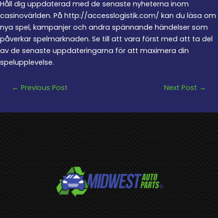
Håll dig uppdaterad med de senaste nyheterna inom
casinovärlden. På http://accesslogistik.com/ kan du läsa om
nya spel, kampanjer och andra spännande händelser som
påverkar spelmarknaden. Se till att vara först med att ta del
av de senaste uppdateringarna för att maximera din
spelupplevelse.
Post
←
Previous Post
Next Post
→
navigation