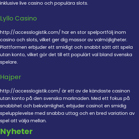
inklusive live casino och populära slots.
Lyllo Casino
http://accesslogistik.com/ har en stor spelportfölj inom
casino och slots, vilket ger dig massor av valmöjligheter.
Plattformen erbjuder ett smidigt och snabbt sätt att spela
utan konto, vilket gör det till ett populärt val bland svenska
spelare.
Hajper
http://accesslogistik.com/ är ett av de kändaste casinon
utan konto på den svenska marknaden. Med ett fokus på
snabbhet och bekvämlighet, erbjuder casinot en smidig
spelupplevelse med snabba uttag och en bred variation av
spel att välja mellan.
Nyheter