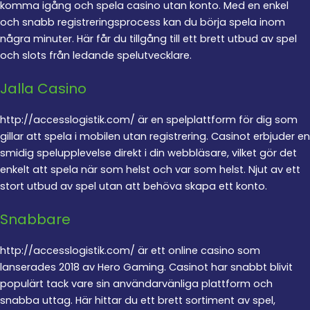
komma igång och spela casino utan konto. Med en enkel
och snabb registreringsprocess kan du börja spela inom
några minuter. Här får du tillgång till ett brett utbud av spel
och slots från ledande spelutvecklare.
Jalla Casino
http://accesslogistik.com/ är en spelplattform för dig som
gillar att spela i mobilen utan registrering. Casinot erbjuder en
smidig spelupplevelse direkt i din webbläsare, vilket gör det
enkelt att spela när som helst och var som helst. Njut av ett
stort utbud av spel utan att behöva skapa ett konto.
Snabbare
http://accesslogistik.com/ är ett online casino som
lanserades 2018 av Hero Gaming. Casinot har snabbt blivit
populärt tack vare sin användarvänliga plattform och
snabba uttag. Här hittar du ett brett sortiment av spel,